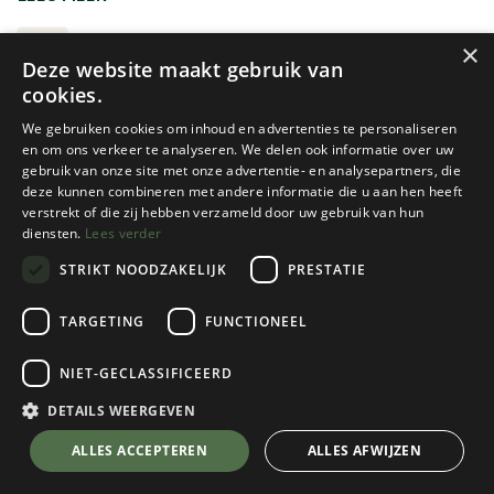
voor hetzelfde gewicht altijd warmer en compacter zal
zijn. Isolatiejassen vallen grofweg onder te verdelen in drie
ISOLATIEJASSEN
×
Deze website maakt gebruik van
categorieën: de donsjassen, de jassen met een
cookies.
synthetische voering en de jassen met een soort
ingenaaide (meestal langharige) fleece binnenvoering, het
We gebruiken cookies om inhoud en advertenties te personaliseren
zogenaamde 'Pile and Pertex '-systeem. De meeste zijn
en om ons verkeer te analyseren. We delen ook informatie over uw
gebruik van onze site met onze advertentie- en analysepartners, die
redelijk goed winddicht, maar ze zijn bijna nooit
deze kunnen combineren met andere informatie die u aan hen heeft
waterdicht. Ze zijn immers bedacht om te dragen in
verstrekt of die zij hebben verzameld door uw gebruik van hun
temperaturen onder het vriespunt en dan sneeuwt het in
diensten.
Lees verder
plaats van te regenen.
STRIKT NOODZAKELIJK
PRESTATIE
Graag nog meer informatie over het lagensysteem?
Nieuw!
Nieuw!
Aigle
Trangoworld
HET DRIELAGENSYSTEEM
TARGETING
FUNCTIONEEL
FITTED DOWN PARKA GORE-
WOMEN'S PARKA GALWAY
TEX - AIW25WOUI004
NIET-GECLASSIFICEERD
2 color(s) available
1 color(s) available
DETAILS WEERGEVEN
€
649,95
€
189,95
ALLES ACCEPTEREN
ALLES AFWIJZEN