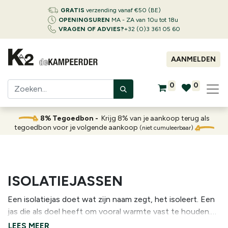
GRATIS
verzending vanaf €50 (BE)
OPENINGSUREN
MA - ZA van 10u tot 18u
VRAGEN OF ADVIES?
+32 (0)3 361 05 60
AANMELDEN
0
0
8% Tegoedbon -
Krijg 8% van je aankoop terug als
tegoedbon voor je volgende aankoop
(niet cumuleerbaar)
ISOLATIEJASSEN
Een isolatiejas doet wat zijn naam zegt, het isoleert. Een
jas die als doel heeft om vooral warmte vast te houden.
Het verschil met bijvoorbeeld fleece, is dat een isolatiejas