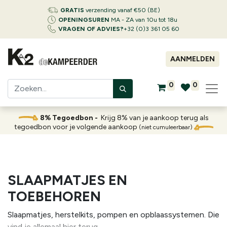
GRATIS
verzending vanaf €50 (BE)
OPENINGSUREN
MA - ZA van 10u tot 18u
VRAGEN OF ADVIES?
+32 (0)3 361 05 60
AANMELDEN
0
0
8% Tegoedbon -
Krijg 8% van je aankoop terug als
tegoedbon voor je volgende aankoop
(niet cumuleerbaar)
SLAAPMATJES EN
TOEBEHOREN
Slaapmatjes, herstelkits, pompen en opblaassystemen. Die
vind je allemaal hier terug.