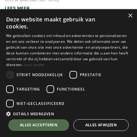
×
Deze website maakt gebruik van
SLAAPMATJES EN TOEBEHOREN
cookies.
We gebruiken cookies om inhoud en advertenties te personaliseren
en om ons verkeer te analyseren. We delen ook informatie over uw
gebruik van onze site met onze advertentie- en analysepartners, die
deze kunnen combineren met andere informatie die u aan hen heeft
verstrekt of die zij hebben verzameld door uw gebruik van hun
diensten.
Lees verder
Geen product gedefinieerd
STRIKT NOODZAKELIJK
PRESTATIE
No product defined in category "
Uitrusting / Slapen /
TARGETING
FUNCTIONEEL
Slaapmatjes en Toebehoren
".
NIET-GECLASSIFICEERD
DETAILS WEERGEVEN
ALLES ACCEPTEREN
ALLES AFWIJZEN