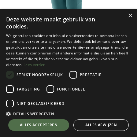
×
Deze website maakt gebruik van
cookies.
We gebruiken cookies om inhoud en advertenties te personaliseren
en om ons verkeer te analyseren. We delen ook informatie over uw
gebruik van onze site met onze advertentie- en analysepartners, die
deze kunnen combineren met andere informatie die u aan hen heeft
verstrekt of die zij hebben verzameld door uw gebruik van hun
diensten.
Lees verder
STRIKT NOODZAKELIJK
PRESTATIE
TARGETING
FUNCTIONEEL
NIET-GECLASSIFICEERD
Patagonia
Women's Maipo 7/8 Stash Tights
DETAILS WEERGEVEN
Wetland Blue
💬 Stel je vraag over dit product via WhatsApp
ALLES ACCEPTEREN
ALLES AFWIJZEN
Kies een maat