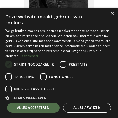
×
Deze website maakt gebruik van
cookies.
We gebruiken cookies om inhoud en advertenties te personaliseren
en om ons verkeer te analyseren. We delen ook informatie over uw
gebruik van onze site met onze advertentie- en analysepartners, die
deze kunnen combineren met andere informatie die u aan hen heeft
verstrekt of die zij hebben verzameld door uw gebruik van hun
diensten.
Lees verder
STRIKT NOODZAKELIJK
PRESTATIE
TARGETING
FUNCTIONEEL
NIET-GECLASSIFICEERD
RAB
Xenon Mitt
DETAILS WEERGEVEN
Black
💬 Stel je vraag over dit product via WhatsApp
ALLES ACCEPTEREN
ALLES AFWIJZEN
Kies een maat