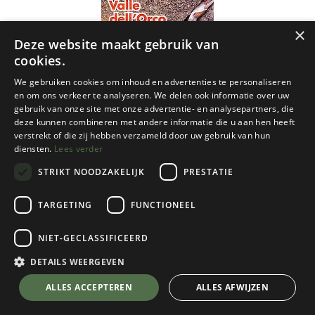
×
Deze website maakt gebruik van
cookies.
We gebruiken cookies om inhoud en advertenties te personaliseren
en om ons verkeer te analyseren. We delen ook informatie over uw
gebruik van onze site met onze advertentie- en analysepartners, die
deze kunnen combineren met andere informatie die u aan hen heeft
verstrekt of die zij hebben verzameld door uw gebruik van hun
diensten.
Lees verder
STRIKT NOODZAKELIJK
PRESTATIE
TARGETING
FUNCTIONEEL
NIET-GECLASSIFICEERD
Cordee
DETAILS WEERGEVEN
Valle dell'Orco: Trad & Sports Climbs in
💬 Stel je vraag over dit product via WhatsApp
ALLES ACCEPTEREN
ALLES AFWIJZEN
the Orco Valley