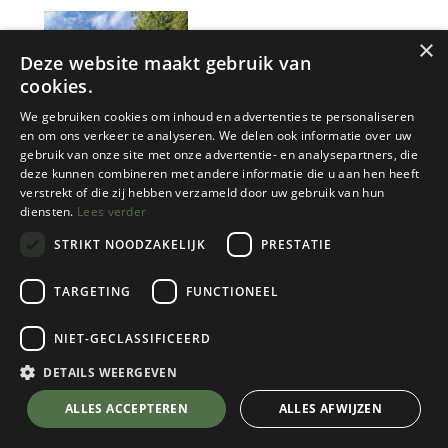
×
Deze website maakt gebruik van
cookies.
We gebruiken cookies om inhoud en advertenties te personaliseren
en om ons verkeer te analyseren. We delen ook informatie over uw
gebruik van onze site met onze advertentie- en analysepartners, die
deze kunnen combineren met andere informatie die u aan hen heeft
Nieuw!
Edizioni Versante Sud
KBF
verstrekt of die zij hebben verzameld door uw gebruik van hun
diensten.
Lees verder
TRENTINO BOULDERING
TOPO SPONTIN
STRIKT NOODZAKELIJK
PRESTATIE
1 color(s) available
1 color(s) available
€
49,95
€
10,00
TARGETING
FUNCTIONEEL
NIET-GECLASSIFICEERD
DETAILS WEERGEVEN
ALLES ACCEPTEREN
ALLES AFWIJZEN