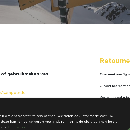
Retourne
, of gebruikmaken van
Overeenkomstig art
U heeft het recht o
m/kampeerder
We vragen dat u in
is geen verzakingsr
beschadigd of bewe
en om ons verkeer te analyseren. We delen ook informatie over uw
aankoopfactuur en a
ie deze kunnen combineren met andere informatie die u aan hen heeft
deze pagina.
ien als 'Mollie'
sten.
Lees verder