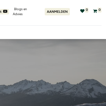
Blogs en
0
0
AANMELDEN
ER
Advies​
tellingen
Verhuur
Promo's