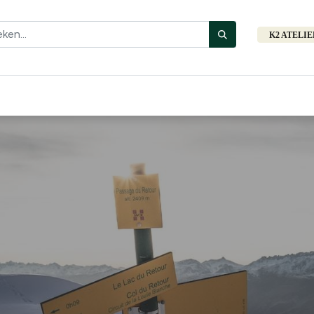
K2 ATELI
Fiets
Bibliotheek
Merken
Cadeautips
Hers