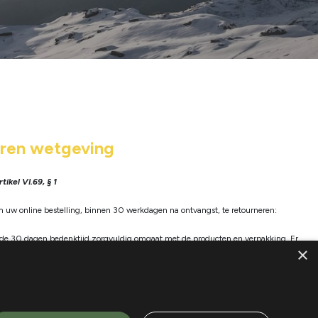
ren wetgeving
ikel VI.69, § 1
m uw online bestelling, binnen 30 werkdagen na ontvangst, te retourneren:
 de 30 dagen bedenktijd zorgvuldig omgaat met de producten en verpakking. Er
×
echt wanneer het product gebruikssporen vertoont of door de klant zelf
rkt is. Stuur het onbeschadigde product in de originele verpakking met de
lle relevante documentatie en garantiebewijzen terug naar het adres onderaan