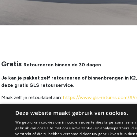
Gratis
Retourneren binnen de 30 dagen
Je kan je pakket zelf retourneren of binnenbrengen in K2
deze gratis GLS retourservice.
Maak zelf je retourlabel aan:
https://www.gls-returns.com/#/
Deze website maakt gebruik van cookies.
Terugstorting
We gebruiken cookies om inhoud en advertenties te personaliseren 
gebruik van onze site met onze advertentie- en analysepartners, d
We storten je geld zo snel mogelijk terug. U zal dit op uw bank z
verstrekt of die zij hebben verzameld door uw gebruik van hun dien