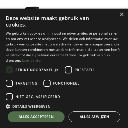
×
Deze website maakt gebruik van
cookies.
We gebruiken cookies om inhoud en advertenties te personaliseren
en om ons verkeer te analyseren. We delen ook informatie over uw
gebruik van onze site met onze advertentie- en analysepartners, die
deze kunnen combineren met andere informatie die u aan hen heeft
Falke
Falke
verstrekt of die zij hebben verzameld door uw gebruik van hun
diensten.
Lees verder
SK2 SKIKOUSEN KINDEREN
TK2 KINDEREN
STRIKT NOODZAKELIJK
PRESTATIE
1 color(s) available
6 color(s) available
€
20,00
€
17,00
TARGETING
FUNCTIONEEL
NIET-GECLASSIFICEERD
DETAILS WEERGEVEN
ALLES ACCEPTEREN
ALLES AFWIJZEN