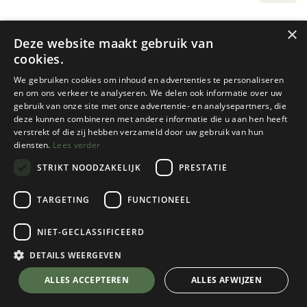
×
Deze website maakt gebruik van
cookies.
We gebruiken cookies om inhoud en advertenties te personaliseren
en om ons verkeer te analyseren. We delen ook informatie over uw
gebruik van onze site met onze advertentie- en analysepartners, die
deze kunnen combineren met andere informatie die u aan hen heeft
verstrekt of die zij hebben verzameld door uw gebruik van hun
diensten.
Lees verder
Teva
Teva
STRIKT NOODZAKELIJK
PRESTATIE
YOUTH HURRICANE XLT 2
KIDS HURRICANE XLT 2 (MAAT
(MAAT 36 - 40)
19 - 35)
TARGETING
FUNCTIONEEL
2 color(s) available
10 color(s) available
€
54,95
€
49,95
NIET-GECLASSIFICEERD
DETAILS WEERGEVEN
ALLES ACCEPTEREN
ALLES AFWIJZEN