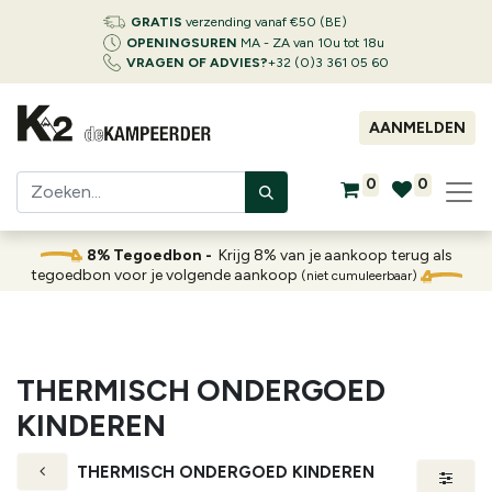
GRATIS
verzending vanaf €50 (BE)
OPENINGSUREN
MA - ZA van 10u tot 18u
VRAGEN OF ADVIES?
+32 (0)3 361 05 60
AANMELDEN
0
0
8% Tegoedbon -
Krijg 8% van je aankoop terug als
tegoedbon voor je volgende aankoop
(niet cumuleerbaar)
THERMISCH ONDERGOED
KINDEREN
THERMISCH ONDERGOED KINDEREN