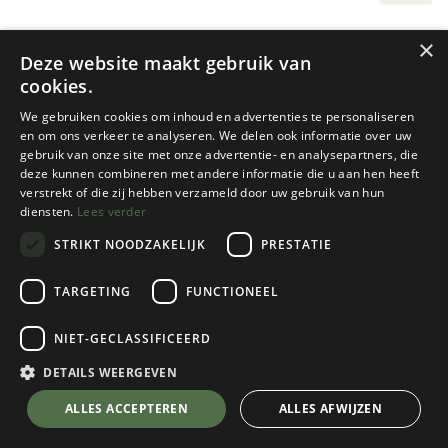
×
Deze website maakt gebruik van
cookies.
We gebruiken cookies om inhoud en advertenties te personaliseren
en om ons verkeer te analyseren. We delen ook informatie over uw
gebruik van onze site met onze advertentie- en analysepartners, die
deze kunnen combineren met andere informatie die u aan hen heeft
verstrekt of die zij hebben verzameld door uw gebruik van hun
diensten.
Lees verder
Woolpower
Woolpower
STRIKT NOODZAKELIJK
PRESTATIE
KIDS ZIP TURTLENECK 200
KIDS CREWNECK 200
1 color(s) available
1 color(s) available
TARGETING
FUNCTIONEEL
€
54,95
€
64,95
NIET-GECLASSIFICEERD
DETAILS WEERGEVEN
ALLES ACCEPTEREN
ALLES AFWIJZEN