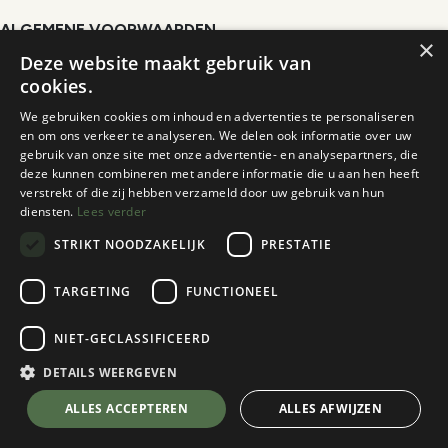
ALGEMENE VOORWAARDEN
×
Deze website maakt gebruik van
www.kampeerder.be
cookies.
De Kampeerder BV
Leopoldstraat 21
We gebruiken cookies om inhoud en advertenties te personaliseren
en om ons verkeer te analyseren. We delen ook informatie over uw
2000 Antwerpen
gebruik van onze site met onze advertentie- en analysepartners, die
deze kunnen combineren met andere informatie die u aan hen heeft
verstrekt of die zij hebben verzameld door uw gebruik van hun
diensten.
Lees verder
ARTIKEL 1: ALGEMENE BEPALINGEN
STRIKT NOODZAKELIJK
PRESTATIE
www.kampeerder.be is een e-commerce website van De
kampeerder BV, BTW BE0420.139.563, Leopoldstraat 21,
TARGETING
FUNCTIONEEL
2000 Antwerpen. Deze web- site biedt haar klanten de
mogelijkheid om digitale producten uit haar webwinkel online
NIET-GECLASSIFICEERD
aan te kopen.
DETAILS WEERGEVEN
Onderhavige Algemene Voorwaarden (“voorwaarden”) zijn
ALLES ACCEPTEREN
ALLES AFWIJZEN
van toepassing op elke bestelling die geplaatst wordt door
een bezoeker van deze e-commerce website (“klant”). Bij