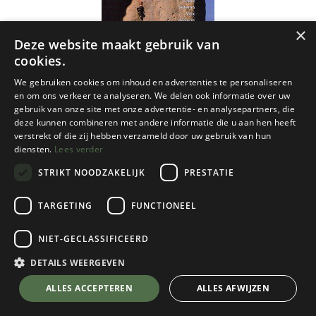
×
Deze website maakt gebruik van
cookies.
We gebruiken cookies om inhoud en advertenties te personaliseren
en om ons verkeer te analyseren. We delen ook informatie over uw
gebruik van onze site met onze advertentie- en analysepartners, die
deze kunnen combineren met andere informatie die u aan hen heeft
verstrekt of die zij hebben verzameld door uw gebruik van hun
diensten.
Lees verder
STRIKT NOODZAKELIJK
PRESTATIE
TARGETING
FUNCTIONEEL
NIET-GECLASSIFICEERD
Cordee
France: Haute Provence Rockfax
DETAILS WEERGEVEN
€
32,95
💬 Stel je vraag over dit product via WhatsApp
ALLES ACCEPTEREN
ALLES AFWIJZEN