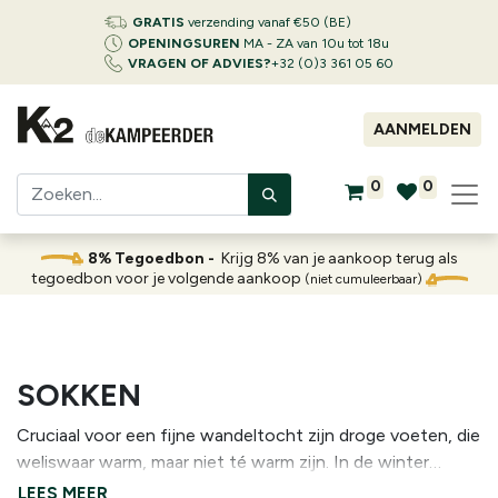
GRATIS
verzending vanaf €50 (BE)
OPENINGSUREN
MA - ZA van 10u tot 18u
VRAGEN OF ADVIES?
+32 (0)3 361 05 60
AANMELDEN
0
0
8% Tegoedbon -
Krijg 8% van je aankoop terug als
tegoedbon voor je volgende aankoop
(niet cumuleerbaar)
SOKKEN
Cruciaal voor een fijne wandeltocht zijn droge voeten, die
weliswaar warm, maar niet té warm zijn. In de winter
betekent dit warme en droge kousen, liefst in combinatie