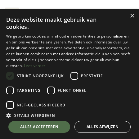
er echter wel van uitgaan dat ze in hoofdzaak bedoeld zijn
om mee te wandelen en niet per se om mee te gaan
WANDELBROEKEN
×
Deze website maakt gebruik van
(alpine) klimmen of skiën. Veel van deze broeken bestaan
cookies.
ook in afritsbare varianten. Selecteer daarvoor een van
onze filters.
We gebruiken cookies om inhoud en advertenties te personaliseren
en om ons verkeer te analyseren. We delen ook informatie over uw
gebruik van onze site met onze advertentie- en analysepartners, die
deze kunnen combineren met andere informatie die u aan hen heeft
verstrekt of die zij hebben verzameld door uw gebruik van hun
diensten.
Lees verder
STRIKT NOODZAKELIJK
PRESTATIE
Craghoppers
Craghoppers
TARGETING
FUNCTIONEEL
MEN'S NOSILIFE
MEN'S NOSILIFE CARGO
CONVERTIBLE CARGO
TROUSER II
NIET-GECLASSIFICEERD
TROUSER III
DETAILS WEERGEVEN
2 color(s) available
2 color(s) available
€
119,95
ALLES ACCEPTEREN
€
109,95
ALLES AFWIJZEN