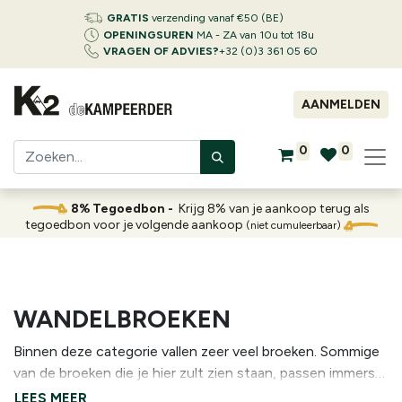
GRATIS
verzending vanaf €50 (BE)
OPENINGSUREN
MA - ZA van 10u tot 18u
VRAGEN OF ADVIES?
+32 (0)3 361 05 60
AANMELDEN
0
0
8% Tegoedbon -
Krijg 8% van je aankoop terug als
tegoedbon voor je volgende aankoop
(niet cumuleerbaar)
WANDELBROEKEN
Binnen deze categorie vallen zeer veel broeken. Sommige
van de broeken die je hier zult zien staan, passen immers
ook binnen andere categorieën. Over het algemeen mag je