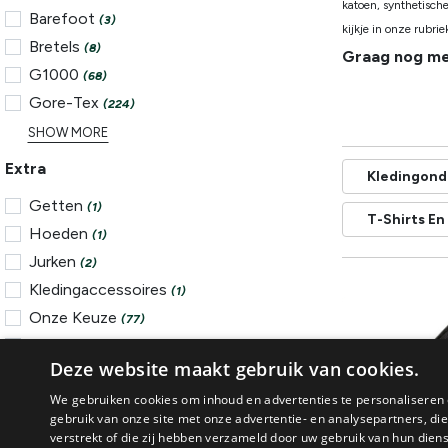
katoen, synthetisch
Barefoot
(3)
kijkje in onze rubri
Bretels
(8)
Graag nog me
G1000
(68)
Gore-Tex
(224)
SHOW MORE
Extra
Kledingon
Getten
(1)
T-Shirts E
Hoeden
(1)
Jurken
(2)
Kledingaccessoires
(1)
Onze Keuze
(77)
Petten
(1)
Deze website maakt gebruik van cookies.
Promo
(292)
We gebruiken cookies om inhoud en advertenties te personaliseren 
SHOW MORE
gebruik van onze site met onze advertentie- en analysepartners, d
verstrekt of die zij hebben verzameld door uw gebruik van hun dien
Gebruik