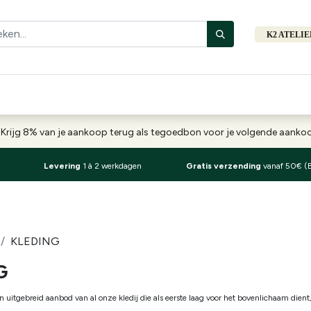
K2 ATELI
Fiets
Bibliotheek
Merken
Cadeautips
Hers
-
Krijg 8% van je aankoop terug als tegoedbon voor je volgende aank
Levering
1 à 2 werkdagen
Gratis verzending
vanaf 50€ (
KLEDING
G
n uitgebreid aanbod van al onze kledij die als eerste laag voor het bovenlichaam die