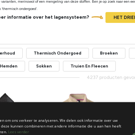
e varianten, merinowol of een mengeling van deze stoffen. Ben je op zoek naar een eer
ek ‘thermisch ondergoed’.
er informatie over het lagensysteem?
HET DRI
derhoud
Thermisch Ondergoed
Broeken
n Hemden
Sokken
Truien En Fleecen
4237 producten gev
en om ons verkeer te analyseren. We delen ook informatie over uw
ie deze kunnen combineren met andere informatie die u aan hen heeft
sten.
Lees verder