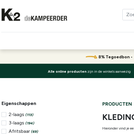
Kleding
Schoenen
Klimmen
Tenten
Uitrusting
8% Tegoedbon 
Alle online producten
zijn in de winkels aanwezig
Eigenschappen
PRODUCTEN
2-laags
KLEDIN
(113)
3-laags
(194)
Hieronder vind je ee
Afritsbaar
(69)