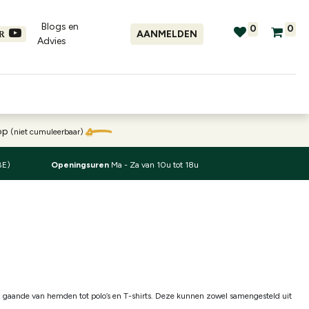
Blogs en
0
0
AANMELDEN
ER
Advies​
tellingen
Verhuur
Promo's
oop
(niet cumuleerbaar)
BE)
Openingsuren
Ma - Za van 10u tot 18u
nt, gaande van hemden tot polo’s en T-shirts. Deze kunnen zowel samengesteld uit