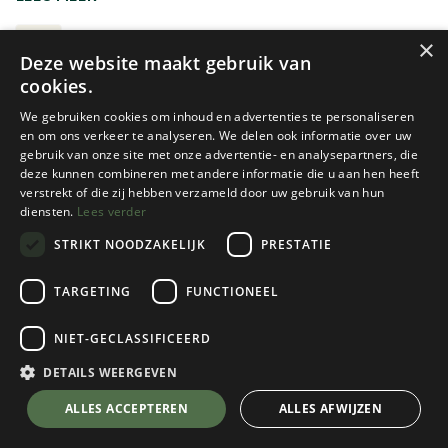
onderkledij bestaat zowel synthetisch als deels of volledig
uit merinowol. Tegenwoordig kies je uit allerlei modellen en
THERMISCH ONDERGOED
×
Deze website maakt gebruik van
kleuren.
cookies.
Graag nog meer informatie over het lagensysteem?
We gebruiken cookies om inhoud en advertenties te personaliseren
HET DRIELAGENSYSTEEM
en om ons verkeer te analyseren. We delen ook informatie over uw
gebruik van onze site met onze advertentie- en analysepartners, die
deze kunnen combineren met andere informatie die u aan hen heeft
verstrekt of die zij hebben verzameld door uw gebruik van hun
diensten.
Lees verder
STRIKT NOODZAKELIJK
PRESTATIE
Nieuw!
Icebreaker
Icebreaker
TARGETING
FUNCTIONEEL
200 OASIS LONG SLEEVE
ANATOMICA BOXERS HEREN
CREWE HEREN
NIET-GECLASSIFICEERD
7 color(s) available
10 color(s) available
DETAILS WEERGEVEN
€
99,95
€
45,95
ALLES ACCEPTEREN
ALLES AFWIJZEN