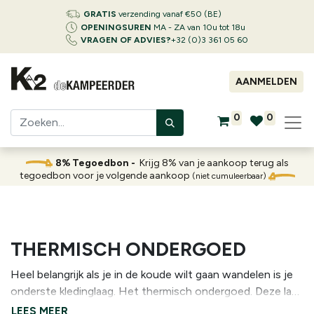
GRATIS
verzending vanaf €50 (BE)
OPENINGSUREN
MA - ZA van 10u tot 18u
VRAGEN OF ADVIES?
+32 (0)3 361 05 60
AANMELDEN
0
0
8% Tegoedbon -
Krijg 8% van je aankoop terug als
tegoedbon voor je volgende aankoop
(niet cumuleerbaar)
THERMISCH ONDERGOED
Heel belangrijk als je in de koude wilt gaan wandelen is je
onderste kledinglaag. Het thermisch ondergoed. Deze laag
zorgt ervoor dat je warm en droog blijft. Thermische