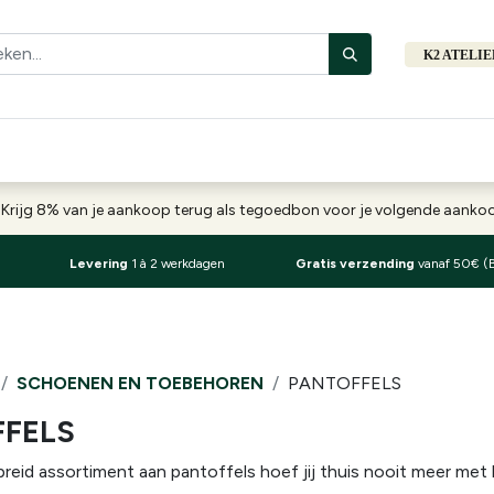
K2 ATELI
Fiets
Bibliotheek
Merken
Cadeautips
Hers
-
Krijg 8% van je aankoop terug als tegoedbon voor je volgende aank
Levering
1 à 2 werkdagen
Gratis verzending
vanaf 50€ (
SCHOENEN EN TOEBEHOREN
PANTOFFELS
FELS
reid assortiment aan pantoffels hoef jij thuis nooit meer me