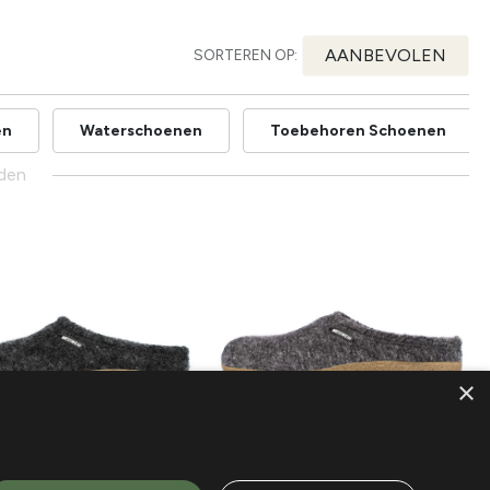
AANBEVOLEN
SORTEREN OP:
en
Waterschoenen
Toebehoren Schoenen
den
×
w!
Nieuw!