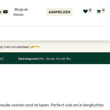
Blogs en
0
0
AANMELDEN
ER
Advies​
tellingen
Verhuur
Promo's
oop
(niet cumuleerbaar)
BE)
Openingsuren
Ma - Za van 10u tot 18u
t koude voeten rond te lopen. Perfect ook om in berghutten