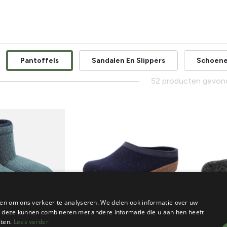
Pantoffels
Sandalen En Slippers
Schoen
52 producten gevon
en om ons verkeer te analyseren. We delen ook informatie over uw
Nieu
ie deze kunnen combineren met andere informatie die u aan hen heeft
sten.
Lees verder