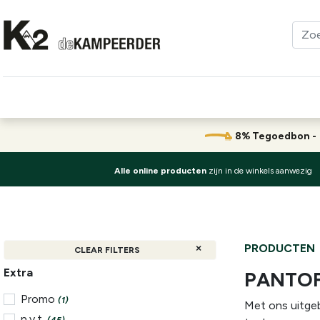
Kleding
Schoenen
Klimmen
Tenten
Uitrusting
8% Tegoedbon 
Alle online producten
zijn in de winkels aanwezig
PRODUCTEN
CLEAR FILTERS
Extra
PANTOF
Promo
(1)
Met ons uitgeb
n.v.t.