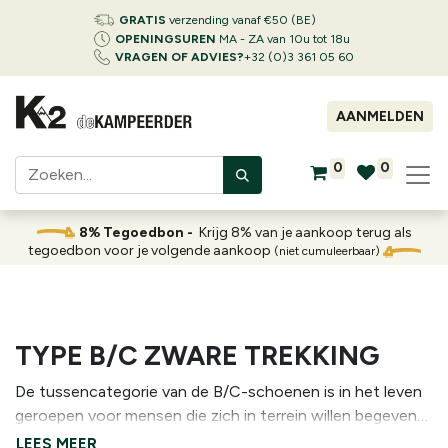
GRATIS
verzending vanaf €50 (BE)
OPENINGSUREN
MA - ZA van 10u tot 18u
VRAGEN OF ADVIES?
+32 (0)3 361 05 60
AANMELDEN
0
0
8% Tegoedbon -
Krijg 8% van je aankoop terug als
tegoedbon voor je volgende aankoop
(niet cumuleerbaar)
TYPE B/C ZWARE TREKKING
De tussencategorie van de B/C-schoenen is in het leven
geroepen voor mensen die zich in terrein willen begeven
dat zich tussen het bergwandelen en bergbeklimmen