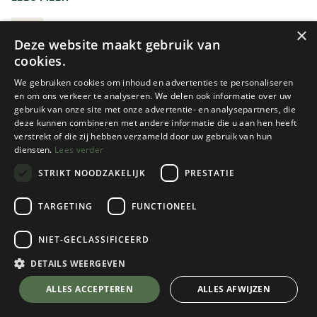
bevindt. Denk aan afgelegen berggebieden zonder
duidelijke paden, waar eventueel sneeuwvelden of
TYPE B/C ZWARE TREKKING
×
Deze website maakt gebruik van
eenvoudige gletsjers overgestoken moeten worden en
cookies.
plaatsen met heel veel grote losliggende stenen, zoals
morenes. De schacht van de schoen is nóg iets hoger
We gebruiken cookies om inhoud en advertenties te personaliseren
gemaakt. Weeral om je enkels te beschermen tegen
en om ons verkeer te analyseren. We delen ook informatie over uw
gebruik van onze site met onze advertentie- en analysepartners, die
omslaan. Ook is de zool terug stijver geworden. De reden
deze kunnen combineren met andere informatie die u aan hen heeft
hiervoor is dat een B/C-schoen eigenlijk al een
verstrekt of die zij hebben verzameld door uw gebruik van hun
stijgijzervriendelijke schoen is. Dit wil zeggen dat de zool
diensten.
Lees verder
stijf genoeg is om er stijgijzers (met riemsluiting) onder te
STRIKT NOODZAKELIJK
PRESTATIE
kunnen binden.
Weet je niet welke schoen te kiezen?
Meindl
Meindl
TARGETING
FUNCTIONEEL
ISLAND MFS ACTIVE
ISLAND LADY MFS ACTIVE
KEUZEGIDS WANDELSCHOENEN
NIET-GECLASSIFICEERD
3 color(s) available
2 color(s) available
€
379,90
€
379,90
DETAILS WEERGEVEN
ALLES ACCEPTEREN
ALLES AFWIJZEN