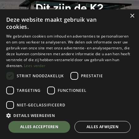
Dit zijn de K2
×
Ambassadeurs van 2026
Deze website maakt gebruik van
cookies.
Grote plannen beginnen niet altijd op grote
We gebruiken cookies om inhoud en advertenties te personaliseren
hoogtes. Soms starten ze met een fietsroute in
en om ons verkeer te analyseren. We delen ook informatie over uw
gebruik van onze site met onze advertentie- en analysepartners, die
potlood, een berg die blijft hangen in je hoofd of een
deze kunnen combineren met andere informatie die u aan hen heeft
impulsief idee.
verstrekt of die zij hebben verzameld door uw gebruik van hun
diensten.
Lees verder
STRIKT NOODZAKELIJK
PRESTATIE
TARGETING
FUNCTIONEEL
NIET-GECLASSIFICEERD
DETAILS WEERGEVEN
ALLES ACCEPTEREN
ALLES AFWIJZEN