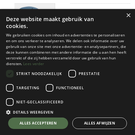
×
Deze website maakt gebruik van
cookies.
We gebruiken cookies om inhoud en advertenties te personaliseren
en om ons verkeer te analyseren. We delen ook informatie over uw
gebruik van onze site met onze advertentie- en analysepartners, die
deze kunnen combineren met andere informatie die u aan hen heeft
Nieuw!
Nieuw!
RAB
RAB
verstrekt of die zij hebben verzameld door uw gebruik van hun
diensten.
Lees verder
AIROX 36
WOMEN'S AIROX 34ND
STRIKT NOODZAKELIJK
PRESTATIE
1 color(s) available
1 color(s) available
€
199,95
€
199,95
TARGETING
FUNCTIONEEL
NIET-GECLASSIFICEERD
DETAILS WEERGEVEN
ALLES ACCEPTEREN
ALLES AFWIJZEN