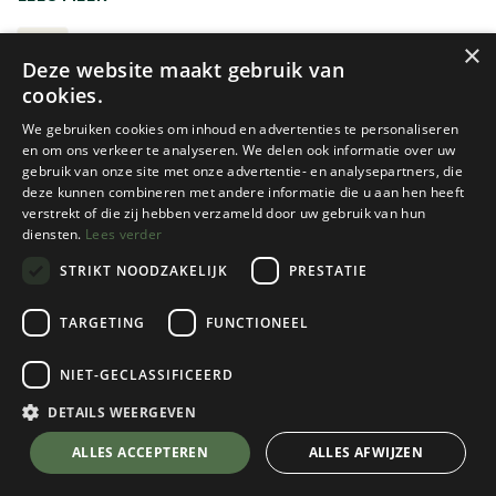
aluminium, roestvrij staal of titanium. Elk materiaal heeft
zijn eigen voordelen op vlak van gewicht, duurzaamheid en
POTTEN EN PANNEN
×
Deze website maakt gebruik van
warmteverdeling.
cookies.
Voor een trektocht kies je best een lichte, compacte set
We gebruiken cookies om inhoud en advertenties te personaliseren
die in elkaar past. Op de camping mag het gerust wat
en om ons verkeer te analyseren. We delen ook informatie over uw
gebruik van onze site met onze advertentie- en analysepartners, die
ruimer en steviger zijn. Let ook op de grootte van je
deze kunnen combineren met andere informatie die u aan hen heeft
gezelschap en op de compatibiliteit met je kooktoestel.
verstrekt of die zij hebben verzameld door uw gebruik van hun
diensten.
Lees verder
STRIKT NOODZAKELIJK
PRESTATIE
Onze keuze
Sea To Summit
MSR
TARGETING
FUNCTIONEEL
FRONTIER UL POT - 1.3L
CERAMIC SKILLET
NIET-GECLASSIFICEERD
1 color(s) available
1 color(s) available
€
74,95
€
74,95
DETAILS WEERGEVEN
ALLES ACCEPTEREN
ALLES AFWIJZEN