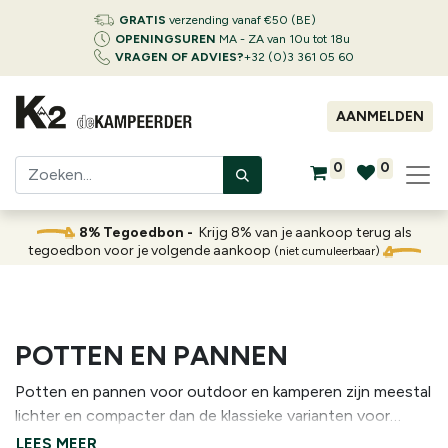
GRATIS
verzending vanaf €50 (BE)
OPENINGSUREN
MA - ZA van 10u tot 18u
VRAGEN OF ADVIES?
+32 (0)3 361 05 60
AANMELDEN
0
0
8% Tegoedbon -
Krijg 8% van je aankoop terug als
tegoedbon voor je volgende aankoop
(niet cumuleerbaar)
POTTEN EN PANNEN
Potten en pannen voor outdoor en kamperen zijn meestal
lichter en compacter dan de klassieke varianten voor
thuisgebruik. Ze bestaan in verschillende materialen, zoals