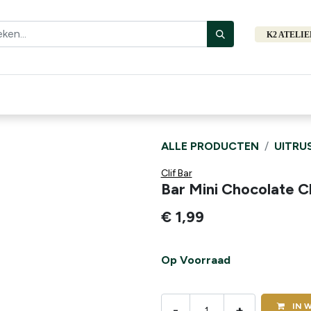
K2 ATELI
Fiets
Bibliotheek
Merken
Cadeautips
Hers
ALLE PRODUCTEN
UITRU
Clif Bar
Bar Mini Chocolate C
€
1,99
Op Voorraad
IN
W
-
+