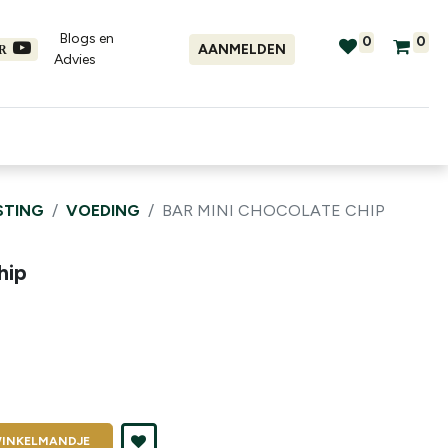
Blogs en
0
0
AANMELDEN
ER
Advies​
tellingen
Verhuur
Promo's
STING
VOEDING
BAR MINI CHOCOLATE CHIP
hip
INKELMANDJE