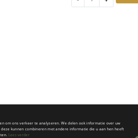
en om ons verkeer te analyseren. We delen ook informatie over uw
ie deze kunnen combineren met andere informatie die u aan hen heeft
sten.
Lees verder