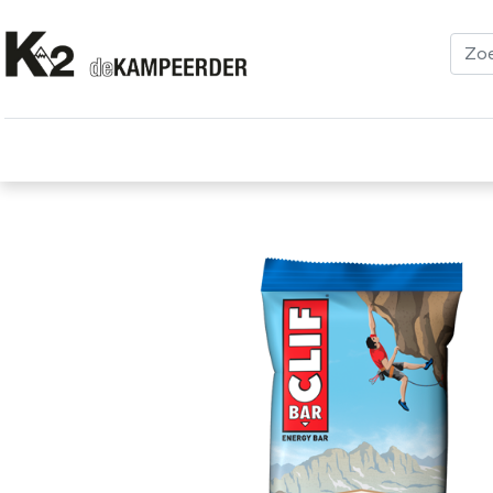
Kleding
Schoenen
Klimmen
Tenten
Uitrusting