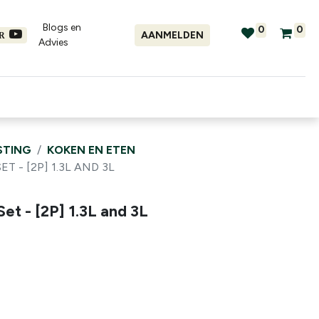
Blogs en
0
0
AANMELDEN
ER
Advies​
tellingen
Verhuur
Promo's
STING
KOKEN EN ETEN
 - [2P] 1.3L AND 3L
et - [2P] 1.3L and 3L