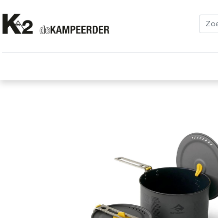
Kleding
Schoenen
Klimmen
Tenten
Uitrusting