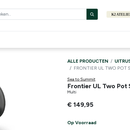
K2 ATELI
Fiets
Bibliotheek
Merken
Cadeautips
Hers
ALLE PRODUCTEN
UITRU
FRONTIER UL TWO POT SET
Sea to Summit
Frontier UL Two Pot S
Multi
€
149,95
Op Voorraad