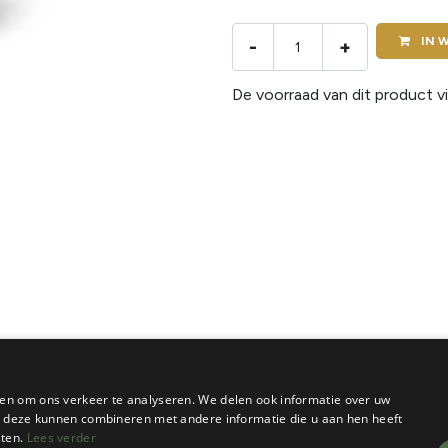
IN
W
-
+
De voorraad van dit product vi
en om ons verkeer te analyseren. We delen ook informatie over uw
ie deze kunnen combineren met andere informatie die u aan hen heeft
sten.
Lees verder