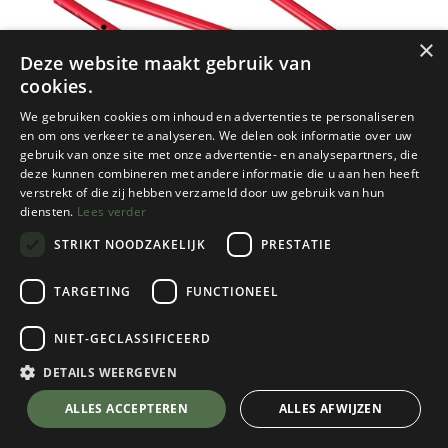
×
Deze website maakt gebruik van
cookies.
We gebruiken cookies om inhoud en advertenties te personaliseren
en om ons verkeer te analyseren. We delen ook informatie over uw
gebruik van onze site met onze advertentie- en analysepartners, die
deze kunnen combineren met andere informatie die u aan hen heeft
verstrekt of die zij hebben verzameld door uw gebruik van hun
diensten.
Lees verder
STRIKT NOODZAKELIJK
PRESTATIE
TARGETING
FUNCTIONEEL
NIET-GECLASSIFICEERD
MSR
8' Adjustable Pole
DETAILS WEERGEVEN
€
77,95
💬 Stel je vraag over dit product via WhatsApp
ALLES ACCEPTEREN
ALLES AFWIJZEN