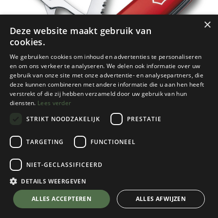
×
Deze website maakt gebruik van
cookies.
We gebruiken cookies om inhoud en advertenties te personaliseren
en om ons verkeer te analyseren. We delen ook informatie over uw
gebruik van onze site met onze advertentie- en analysepartners, die
deze kunnen combineren met andere informatie die u aan hen heeft
verstrekt of die zij hebben verzameld door uw gebruik van hun
diensten.
Lees verder
STRIKT NOODZAKELIJK
PRESTATIE
TARGETING
FUNCTIONEEL
NIET-GECLASSIFICEERD
Victorinox
Swiss Army Knife Huntsman
DETAILS WEERGEVEN
Red
💬 Stel je vraag over dit product via WhatsApp
ALLES ACCEPTEREN
ALLES AFWIJZEN
€
44,95