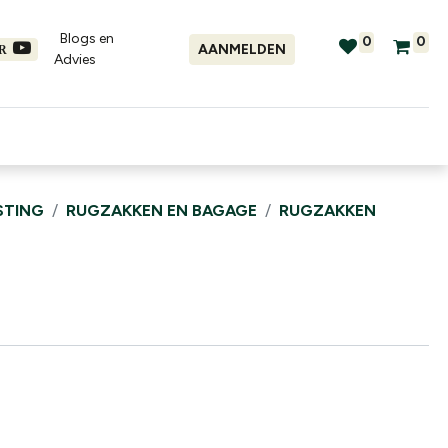
Blogs en
0
0
AANMELDEN
ER
Advies​
tellingen
Verhuur
Promo's
STING
RUGZAKKEN EN BAGAGE
RUGZAKKEN