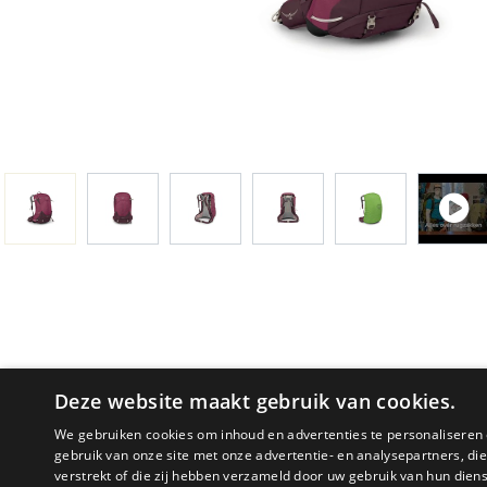
Deze website maakt gebruik van cookies.
We gebruiken cookies om inhoud en advertenties te personaliseren 
gebruik van onze site met onze advertentie- en analysepartners, d
verstrekt of die zij hebben verzameld door uw gebruik van hun dien