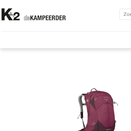
Kleding
Schoenen
Klimmen
Tenten
Uitrusting