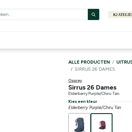
K2 ATELI
Fiets
Bibliotheek
Merken
Cadeautips
Hers
ALLE PRODUCTEN
UITRU
SIRRUS 26 DAMES
Osprey
Sirrus 26 Dames
Elderberry Purple/Chiru Tan
Kies een kleur
Elderberry Purple/Chiru Tan