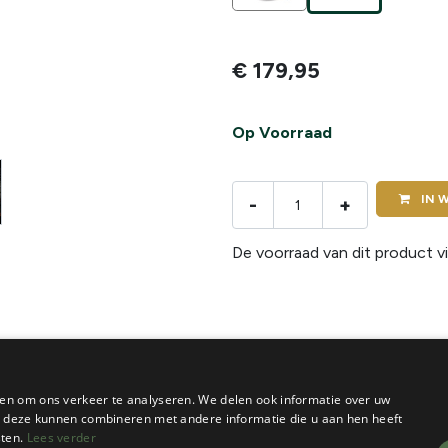
€
179,95
Op Voorraad
IN
W
-
+
De voorraad van dit product vi
en om ons verkeer te analyseren. We delen ook informatie over uw
ie deze kunnen combineren met andere informatie die u aan hen heeft
sten.
Lees verder