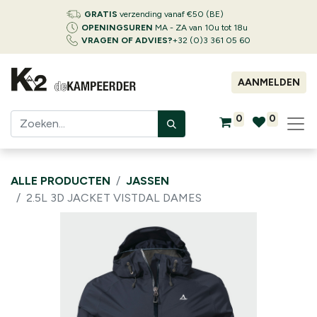
GRATIS
verzending vanaf €50 (BE)
OPENINGSUREN
MA - ZA van 10u tot 18u
VRAGEN OF ADVIES?
+32 (0)3 361 05 60
AANMELDEN
0
0
ALLE PRODUCTEN
JASSEN
2.5L 3D JACKET VISTDAL DAMES