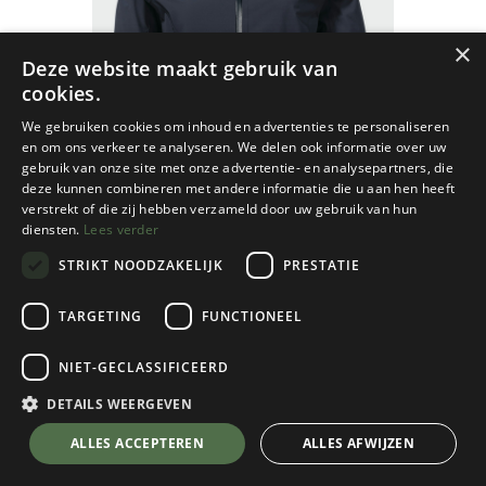
×
Deze website maakt gebruik van
cookies.
We gebruiken cookies om inhoud en advertenties te personaliseren
en om ons verkeer te analyseren. We delen ook informatie over uw
gebruik van onze site met onze advertentie- en analysepartners, die
deze kunnen combineren met andere informatie die u aan hen heeft
verstrekt of die zij hebben verzameld door uw gebruik van hun
diensten.
Lees verder
STRIKT NOODZAKELIJK
PRESTATIE
TARGETING
FUNCTIONEEL
NIET-GECLASSIFICEERD
Schöffel
2.5L 3D Jacket Vistdal Dames
DETAILS WEERGEVEN
Navy Blazer
💬 Stel je vraag over dit product via WhatsApp
ALLES ACCEPTEREN
ALLES AFWIJZEN
Kies een maat