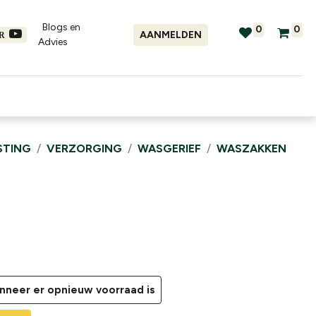
Blogs en
0
0
AANMELDEN
ER
Advies​
tellingen
Verhuur
Promo's
STING
VERZORGING
WASGERIEF
WASZAKKEN
neer er opnieuw voorraad is