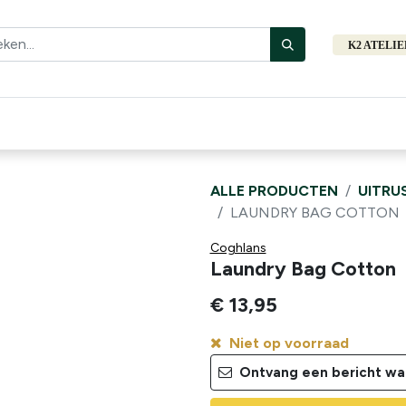
K2 ATELI
Fiets
Bibliotheek
Merken
Cadeautips
Hers
ALLE PRODUCTEN
UITRU
LAUNDRY BAG COTTON
Coghlans
Laundry Bag Cotton
€
13,95
Niet op voorraad
Ontvang een bericht wan