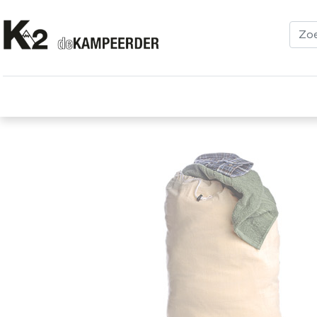
Kleding
Schoenen
Klimmen
Tenten
Uitrusting