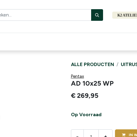
K2 ATELI
Fiets
Bibliotheek
Merken
Cadeautips
Hers
ALLE PRODUCTEN
UITRU
Pentax
AD 10x25 WP
€
269,95
Op Voorraad
IN
W
-
+