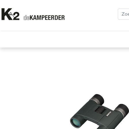
Kleding
Schoenen
Klimmen
Tenten
Uitrusting