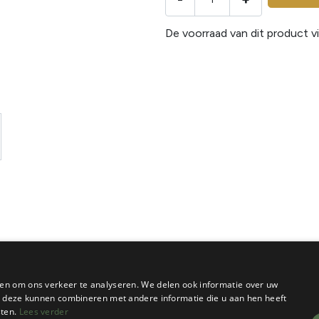
De voorraad van dit product vi
en om ons verkeer te analyseren. We delen ook informatie over uw
ie deze kunnen combineren met andere informatie die u aan hen heeft
sten.
Lees verder