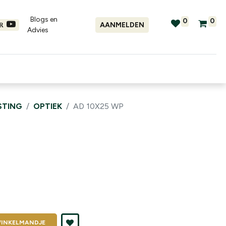
Blogs en
0
0
AANMELDEN
ER
Advies​
tellingen
Verhuur
Promo's
STING
OPTIEK
AD 10X25 WP
INKELMANDJE