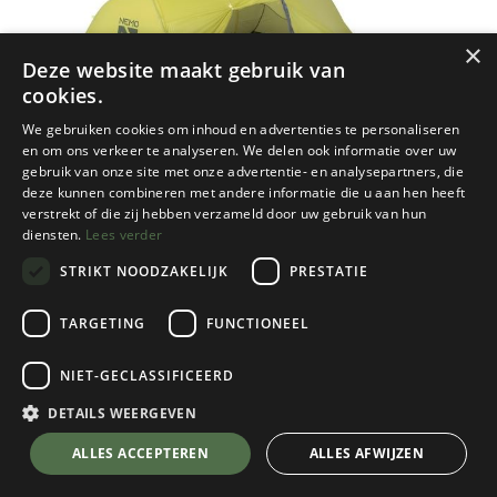
×
Deze website maakt gebruik van
cookies.
We gebruiken cookies om inhoud en advertenties te personaliseren
en om ons verkeer te analyseren. We delen ook informatie over uw
gebruik van onze site met onze advertentie- en analysepartners, die
deze kunnen combineren met andere informatie die u aan hen heeft
verstrekt of die zij hebben verzameld door uw gebruik van hun
diensten.
Lees verder
STRIKT NOODZAKELIJK
PRESTATIE
TARGETING
FUNCTIONEEL
NIET-GECLASSIFICEERD
Nemo
Dagger OSMO Ridge 2P
DETAILS WEERGEVEN
€
619,95
💬 Stel je vraag over dit product via WhatsApp
ALLES ACCEPTEREN
ALLES AFWIJZEN