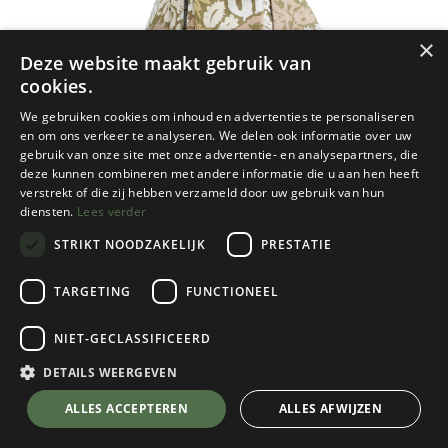
×
Deze website maakt gebruik van
cookies.
We gebruiken cookies om inhoud en advertenties te personaliseren
en om ons verkeer te analyseren. We delen ook informatie over uw
gebruik van onze site met onze advertentie- en analysepartners, die
deze kunnen combineren met andere informatie die u aan hen heeft
verstrekt of die zij hebben verzameld door uw gebruik van hun
diensten.
Lees verder
STRIKT NOODZAKELIJK
PRESTATIE
TARGETING
FUNCTIONEEL
NIET-GECLASSIFICEERD
Kavu
Mini Rope Bag
DETAILS WEERGEVEN
Cactus Garden
💬 Stel je vraag over dit product via WhatsApp
ALLES ACCEPTEREN
ALLES AFWIJZEN
Kies een kleur
Cactus Garden