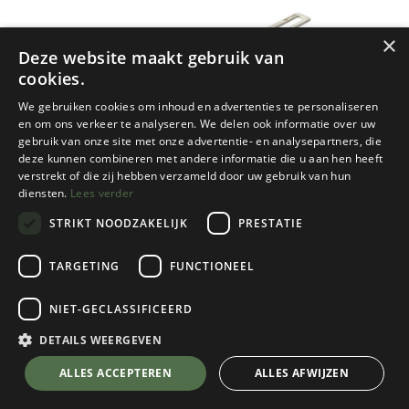
×
Deze website maakt gebruik van
cookies.
We gebruiken cookies om inhoud en advertenties te personaliseren
en om ons verkeer te analyseren. We delen ook informatie over uw
gebruik van onze site met onze advertentie- en analysepartners, die
deze kunnen combineren met andere informatie die u aan hen heeft
verstrekt of die zij hebben verzameld door uw gebruik van hun
diensten.
Lees verder
STRIKT NOODZAKELIJK
PRESTATIE
TARGETING
FUNCTIONEEL
NIET-GECLASSIFICEERD
Sea To Summit
Frontier UL Pot - 3L
DETAILS WEERGEVEN
Aluminium Hard Anodised Grey
💬 Stel je vraag over dit product via WhatsApp
ALLES ACCEPTEREN
ALLES AFWIJZEN
€
84,95