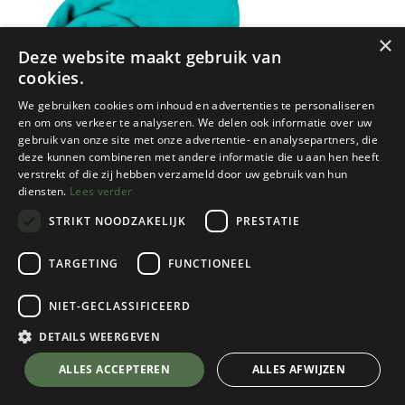
×
Deze website maakt gebruik van
cookies.
We gebruiken cookies om inhoud en advertenties te personaliseren
en om ons verkeer te analyseren. We delen ook informatie over uw
gebruik van onze site met onze advertentie- en analysepartners, die
deze kunnen combineren met andere informatie die u aan hen heeft
verstrekt of die zij hebben verzameld door uw gebruik van hun
diensten.
Lees verder
STRIKT NOODZAKELIJK
PRESTATIE
TARGETING
FUNCTIONEEL
NIET-GECLASSIFICEERD
Sea to Summit
Pocket Towel Medium
DETAILS WEERGEVEN
Baltic
💬 Stel je vraag over dit product via WhatsApp
ALLES ACCEPTEREN
ALLES AFWIJZEN
Kies een maat