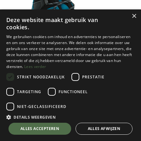
×
Deze website maakt gebruik van
cookies.
We gebruiken cookies om inhoud en advertenties te personaliseren
en om ons verkeer te analyseren. We delen ook informatie over uw
gebruik van onze site met onze advertentie- en analysepartners, die
deze kunnen combineren met andere informatie die u aan hen heeft
verstrekt of die zij hebben verzameld door uw gebruik van hun
diensten.
Lees verder
STRIKT NOODZAKELIJK
PRESTATIE
TARGETING
FUNCTIONEEL
NIET-GECLASSIFICEERD
Lowa
Alpine Expert GTX Dames
DETAILS WEERGEVEN
Turquoise/Iceblue
💬 Stel je vraag over dit product via WhatsApp
ALLES ACCEPTEREN
ALLES AFWIJZEN
Kies een maat