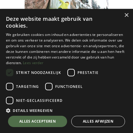
×
Deze website maakt gebruik van
cookies.
We gebruiken cookies om inhoud en advertenties te personaliseren
en om ons verkeer te analyseren. We delen ook informatie over uw
gebruik van onze site met onze advertentie- en analysepartners, die
deze kunnen combineren met andere informatie die u aan hen heeft
verstrekt of die zij hebben verzameld door uw gebruik van hun
diensten.
Lees verder
STRIKT NOODZAKELIJK
PRESTATIE
TARGETING
FUNCTIONEEL
NIET-GECLASSIFICEERD
Cordee
Alpine Ice: Volume 2
DETAILS WEERGEVEN
Kies een maat
💬 Stel je vraag over dit product via WhatsApp
ALLES ACCEPTEREN
ALLES AFWIJZEN