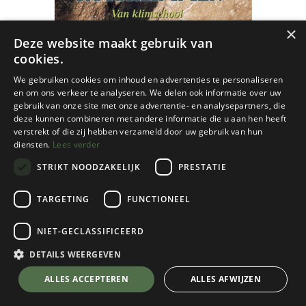
×
Deze website maakt gebruik van
cookies.
We gebruiken cookies om inhoud en advertenties te personaliseren
en om ons verkeer te analyseren. We delen ook informatie over uw
gebruik van onze site met onze advertentie- en analysepartners, die
deze kunnen combineren met andere informatie die u aan hen heeft
verstrekt of die zij hebben verzameld door uw gebruik van hun
diensten.
Lees verder
STRIKT NOODZAKELIJK
PRESTATIE
TARGETING
FUNCTIONEEL
NIET-GECLASSIFICEERD
KBF
DETAILS WEERGEVEN
Alpine Rotsklimmen - Van Klimschool tot
💬 Stel je vraag over dit product via WhatsApp
ALLES ACCEPTEREN
ALLES AFWIJZEN
Hoogalpine Routes