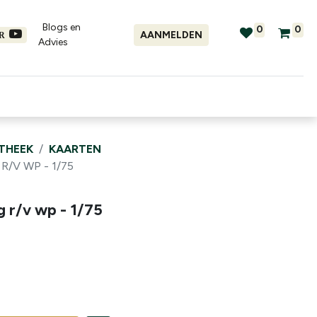
Blogs en
0
0
AANMELDEN
ER
Advies​
tellingen
Verhuur
Promo's
OTHEEK
KAARTEN
/V WP - 1/75
 r/v wp - 1/75