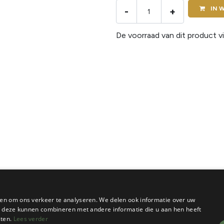
IN
W
-
+
De voorraad van dit product vi
en om ons verkeer te analyseren. We delen ook informatie over uw
ie deze kunnen combineren met andere informatie die u aan hen heeft
sten.
Lees verder