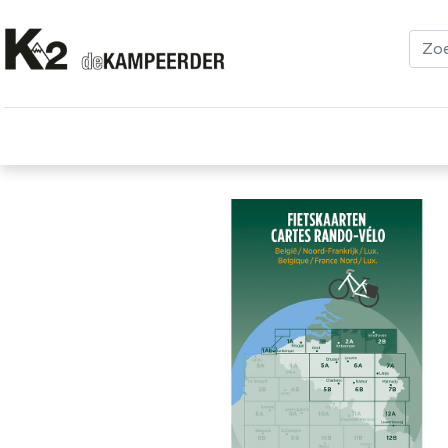
Kleding
Schoenen
Klimmen
Tenten
Uitrusting