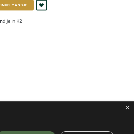
INKELMANDJE
nd je in
K2
×