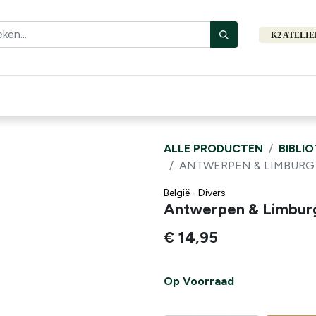
K2 ATELI
Fiets
Bibliotheek
Merken
Cadeautips
Hers
ALLE PRODUCTEN
BIBLI
ANTWERPEN & LIMBURG R
België - Divers
Antwerpen & Limburg
€
14,95
Op Voorraad