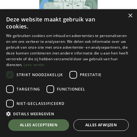
×
Deze website maakt gebruik van
cookies.
We gebruiken cookies om inhoud en advertenties te personaliseren
en om ons verkeer te analyseren. We delen ook informatie over uw
gebruik van onze site met onze advertentie- en analysepartners, die
deze kunnen combineren met andere informatie die u aan hen heeft
verstrekt of die zij hebben verzameld door uw gebruik van hun
diensten.
Lees verder
STRIKT NOODZAKELIJK
PRESTATIE
TARGETING
FUNCTIONEEL
NIET-GECLASSIFICEERD
Alta Via
Luxemburg & Moezel r/v wp - 1/75
DETAILS WEERGEVEN
€
14,95
💬 Stel je vraag over dit product via WhatsApp
ALLES ACCEPTEREN
ALLES AFWIJZEN