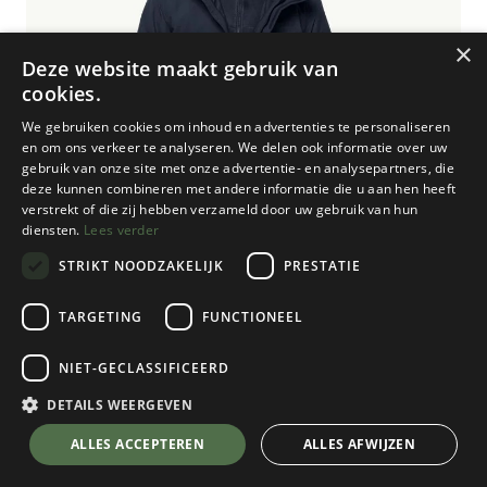
×
Deze website maakt gebruik van
cookies.
We gebruiken cookies om inhoud en advertenties te personaliseren
en om ons verkeer te analyseren. We delen ook informatie over uw
gebruik van onze site met onze advertentie- en analysepartners, die
deze kunnen combineren met andere informatie die u aan hen heeft
verstrekt of die zij hebben verzameld door uw gebruik van hun
diensten.
Lees verder
STRIKT NOODZAKELIJK
PRESTATIE
TARGETING
FUNCTIONEEL
NIET-GECLASSIFICEERD
Jack Wolfskin
Altenberg 3in1 Jacket - XXL
DETAILS WEERGEVEN
Night Blue
💬 Stel je vraag over dit product via WhatsApp
ALLES ACCEPTEREN
ALLES AFWIJZEN
Kies een maat