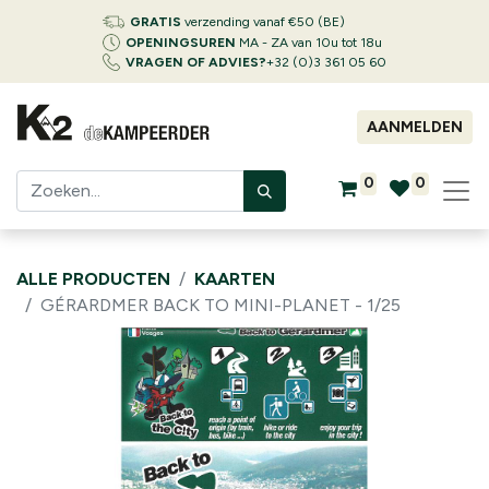
GRATIS
verzending vanaf €50 (BE)
OPENINGSUREN
MA - ZA van 10u tot 18u
VRAGEN OF ADVIES?
+32 (0)3 361 05 60
AANMELDEN
0
0
ALLE PRODUCTEN
KAARTEN
GÉRARDMER BACK TO MINI-PLANET - 1/25