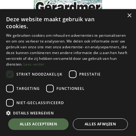
×
Deze website maakt gebruik van
cookies.
We gebruiken cookies om inhoud en advertenties te personaliseren
en om ons verkeer te analyseren. We delen ook informatie over uw
gebruik van onze site met onze advertentie- en analysepartners, die
deze kunnen combineren met andere informatie die u aan hen heeft
verstrekt of die zij hebben verzameld door uw gebruik van hun
diensten.
Lees verder
STRIKT NOODZAKELIJK
PRESTATIE
TARGETING
FUNCTIONEEL
NIET-GECLASSIFICEERD
België - Divers
Gérardmer back to mini-planet - 1/25
DETAILS WEERGEVEN
€
9,95
💬 Stel je vraag over dit product via WhatsApp
ALLES ACCEPTEREN
ALLES AFWIJZEN