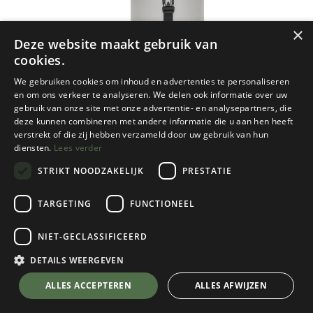
×
Deze website maakt gebruik van
cookies.
We gebruiken cookies om inhoud en advertenties te personaliseren
en om ons verkeer te analyseren. We delen ook informatie over uw
gebruik van onze site met onze advertentie- en analysepartners, die
deze kunnen combineren met andere informatie die u aan hen heeft
verstrekt of die zij hebben verzameld door uw gebruik van hun
diensten.
Lees verder
STRIKT NOODZAKELIJK
PRESTATIE
TARGETING
FUNCTIONEEL
NIET-GECLASSIFICEERD
Sea To Summit
Evac Ultralight Compression Dry Bag -
DETAILS WEERGEVEN
5L
💬 Stel je vraag over dit product via WhatsApp
ALLES ACCEPTEREN
ALLES AFWIJZEN
High Rise