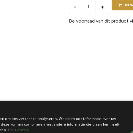
IN
W
-
+
De voorraad van dit product vi
en om ons verkeer te analyseren. We delen ook informatie over uw
ie deze kunnen combineren met andere informatie die u aan hen heeft
sten.
Lees verder