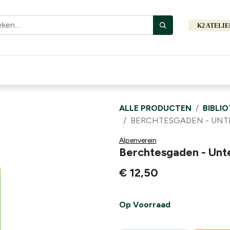
K2 ATELI
Fiets
Bibliotheek
Merken
Cadeautips
Hers
ALLE PRODUCTEN
BIBLI
BERCHTESGADEN - UNT
Alpenverein
Berchtesgaden - Unt
€
12,50
Op Voorraad