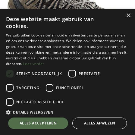
×
Deze website maakt gebruik van
cookies.
We gebruiken cookies om inhoud en advertenties te personaliseren
en om ons verkeer te analyseren. We delen ook informatie over uw
gebruik van onze site met onze advertentie- en analysepartners, die
deze kunnen combineren met andere informatie die u aan hen heeft
verstrekt of die zij hebben verzameld door uw gebruik van hun
diensten.
Lees verder
STRIKT NOODZAKELIJK
PRESTATIE
TARGETING
FUNCTIONEEL
Meindl
Balancing
NIET-GECLASSIFICEERD
Brown/Orange
DETAILS WEERGEVEN
Kies een maat
💬 Stel je vraag over dit product via WhatsApp
ALLES ACCEPTEREN
ALLES AFWIJZEN
€
164,90