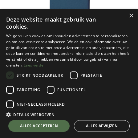
×
Deze website maakt gebruik van
cookies.
We gebruiken cookies om inhoud en advertenties te personaliseren
en om ons verkeer te analyseren. We delen ook informatie over uw
gebruik van onze site met onze advertentie- en analysepartners, die
deze kunnen combineren met andere informatie die u aan hen heeft
verstrekt of die zij hebben verzameld door uw gebruik van hun
diensten.
Lees verder
STRIKT NOODZAKELIJK
PRESTATIE
TARGETING
FUNCTIONEEL
NIET-GECLASSIFICEERD
Thermarest
BaseCamp.
DETAILS WEERGEVEN
Poseidon Blue
ALLES ACCEPTEREN
ALLES AFWIJZEN
Dit product heeft geen geldige combinatie.