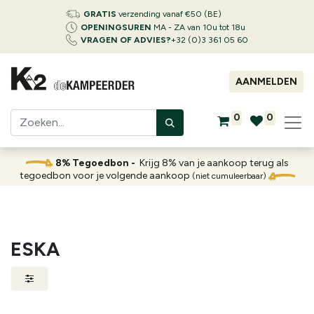
GRATIS
verzending vanaf €50 (BE)
OPENINGSUREN
MA - ZA van 10u tot 18u
VRAGEN OF ADVIES?
+32 (0)3 361 05 60
AANMELDEN
0
0
8% Tegoedbon -
Krijg 8% van je aankoop terug als
tegoedbon voor je volgende aankoop
(niet cumuleerbaar)
ESKA