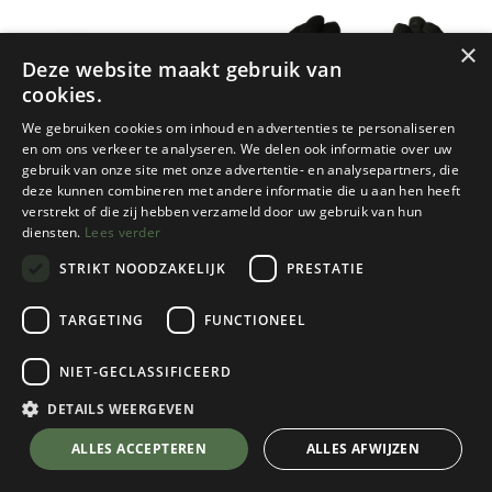
×
Deze website maakt gebruik van
cookies.
We gebruiken cookies om inhoud en advertenties te personaliseren
en om ons verkeer te analyseren. We delen ook informatie over uw
gebruik van onze site met onze advertentie- en analysepartners, die
Nieuw!
Nieuw!
deze kunnen combineren met andere informatie die u aan hen heeft
Eska
Eska
verstrekt of die zij hebben verzameld door uw gebruik van hun
MITTENCAP
VENTURO SHIELD -
diensten.
Lees verder
WATERPROOF GLOVE WITH
LEATHER PALM
STRIKT NOODZAKELIJK
PRESTATIE
2 color(s) available
2 color(s) available
TARGETING
FUNCTIONEEL
€
79,95
€
89,95
NIET-GECLASSIFICEERD
DETAILS WEERGEVEN
ALLES ACCEPTEREN
ALLES AFWIJZEN