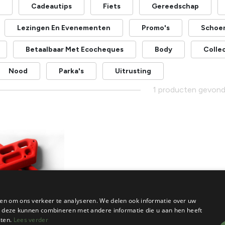
Cadeautips
Fiets
Gereedschap
Lezingen En Evenementen
Promo's
Schoe
Betaalbaar Met Ecocheques
Body
Collec
Nood
Parka's
Uitrusting
1 producten gevon
en om ons verkeer te analyseren. We delen ook informatie over uw
ie deze kunnen combineren met andere informatie die u aan hen heeft
sten.
Lees verder