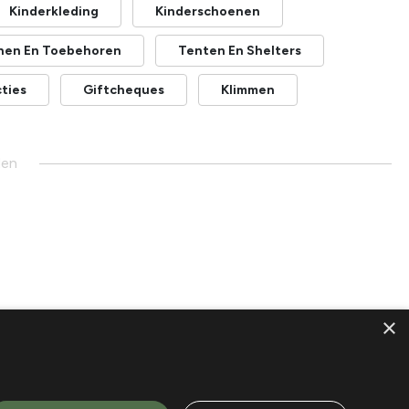
Kinderkleding
Kinderschoenen
nen En Toebehoren
Tenten En Shelters
ties
Giftcheques
Klimmen
den
×