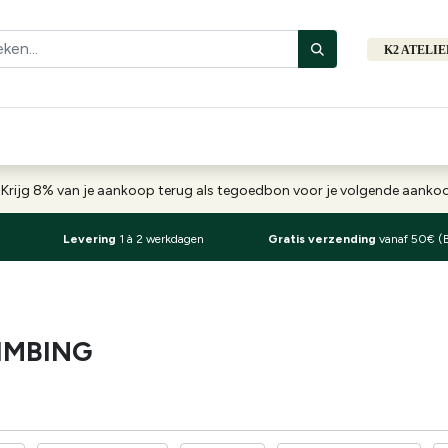
K2 ATELI
Fiets
Bibliotheek
Merken
Cadeautips
Hers
-
Krijg 8% van je aankoop terug als tegoedbon voor je volgende aank
Levering
1 à 2 werkdagen
Gratis verzending
vanaf 50€ (
IMBING