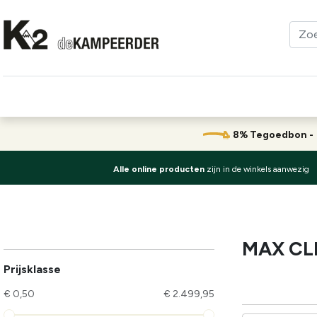
Kleding
Schoenen
Klimmen
Tenten
Uitrusting
8% Tegoedbon 
Alle online producten
zijn in de winkels aanwezig
MAX CL
Prijsklasse
€ 0,50
€ 2.499,95