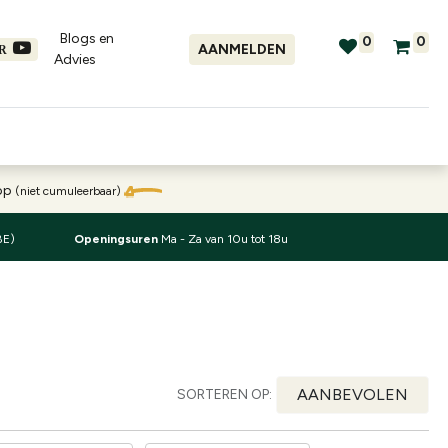
Blogs en
0
0
AANMELDEN
ER
Advies​
tellingen
Verhuur
Promo's
oop
(niet cumuleerbaar)
BE)
Openingsuren
Ma - Za van 10u tot 18u
AANBEVOLEN
SORTEREN OP: