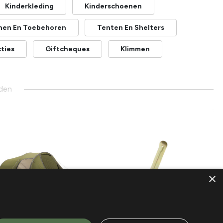
Kinderkleding
Kinderschoenen
nen En Toebehoren
Tenten En Shelters
ties
Giftcheques
Klimmen
den
×
o!