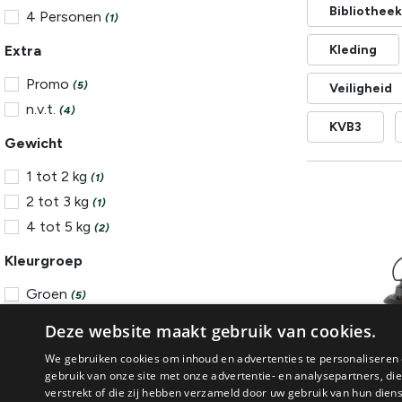
Bibliotheek
4 Personen
(1)
Extra
Kleding
Promo
(5)
Veiligheid
n.v.t.
(4)
KVB3
Gewicht
1 tot 2 kg
(1)
2 tot 3 kg
(1)
4 tot 5 kg
(2)
Kleurgroep
Groen
(5)
No
(9)
Deze website maakt gebruik van cookies.
Type
We gebruiken cookies om inhoud en advertenties te personaliseren 
gebruik van onze site met onze advertentie- en analysepartners, d
Potten
(1)
verstrekt of die zij hebben verzameld door uw gebruik van hun dien