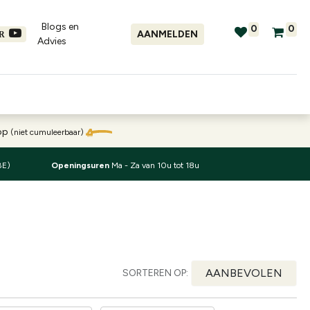
Blogs en
0
0
AANMELDEN
ER
Advies​
tellingen
Verhuur
Promo's
oop
(niet cumuleerbaar)
BE)
Openingsuren
Ma - Za van 10u tot 18u
AANBEVOLEN
SORTEREN OP: