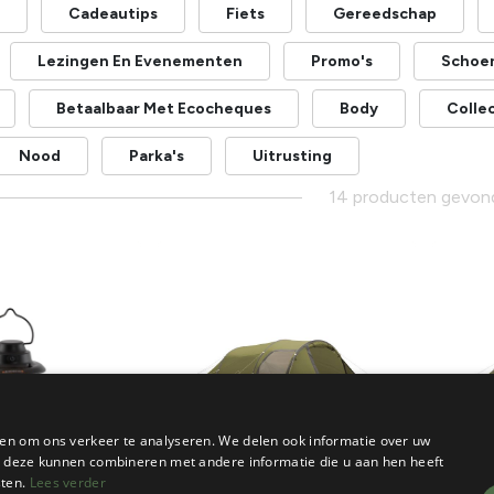
Cadeautips
Fiets
Gereedschap
Lezingen En Evenementen
Promo's
Schoe
Betaalbaar Met Ecocheques
Body
Collec
Nood
Parka's
Uitrusting
14 producten gevon
en om ons verkeer te analyseren. We delen ook informatie over uw
ie deze kunnen combineren met andere informatie die u aan hen heeft
Promo!
Prom
sten.
Lees verder