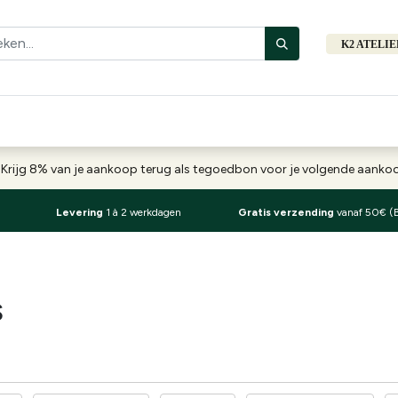
K2 ATELI
Fiets
Bibliotheek
Merken
Cadeautips
Hers
-
Krijg 8% van je aankoop terug als tegoedbon voor je volgende aank
Levering
1 à 2 werkdagen
Gratis verzending
vanaf 50€ (
S