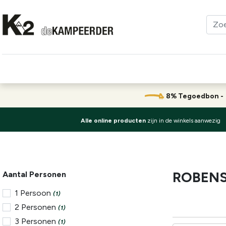
Kleding
Schoenen
Klimmen
Tenten
Uitrusting
8% Tegoedbon 
Alle online producten
zijn in de winkels aanwezig
ROBEN
Aantal Personen
1 Persoon
(1)
2 Personen
(1)
3 Personen
(1)