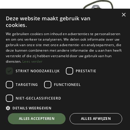
×
Deze website maakt gebruik van
cookies.
We gebruiken cookies om inhoud en advertenties te personaliseren
en om ons verkeer te analyseren. We delen ook informatie over uw
gebruik van onze site met onze advertentie- en analysepartners, die
Nieuw!
deze kunnen combineren met andere informatie die u aan hen heeft
UCO
UCO
verstrekt of die zij hebben verzameld door uw gebruik van hun
NOODKAARS 24 UUR
SURVIVAL FIRE STRIKER
diensten.
Lees verder
PARAFINE
STRIKT NOODZAKELIJK
PRESTATIE
1 color(s) available
1 color(s) available
€
12,95
€
15,95
TARGETING
FUNCTIONEEL
NIET-GECLASSIFICEERD
DETAILS WEERGEVEN
ALLES ACCEPTEREN
ALLES AFWIJZEN