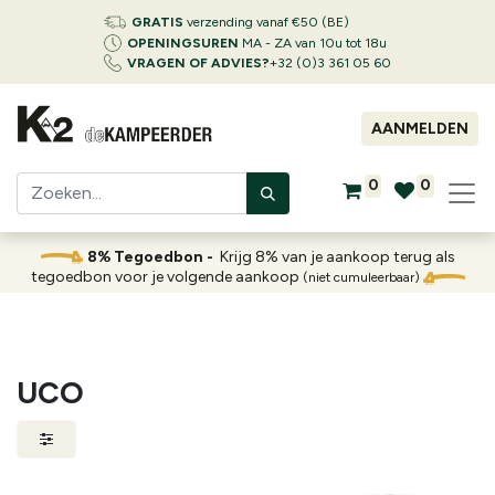
GRATIS
verzending vanaf €50 (BE)
OPENINGSUREN
MA - ZA van 10u tot 18u
VRAGEN OF ADVIES?
+32 (0)3 361 05 60
AANMELDEN
0
0
8% Tegoedbon -
Krijg 8% van je aankoop terug als
tegoedbon voor je volgende aankoop
(niet cumuleerbaar)
UCO