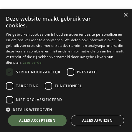
×
Deze website maakt gebruik van
cookies.
We gebruiken cookies om inhoud en advertenties te personaliseren
en om ons verkeer te analyseren. We delen ook informatie over uw
gebruik van onze site met onze advertentie- en analysepartners, die
deze kunnen combineren met andere informatie die u aan hen heeft
Waka Waka
Waka Waka
verstrekt of die zij hebben verzameld door uw gebruik van hun
POWER PRO
CONNECT PRO MULTIPLUG
diensten.
Lees verder
USB CABLE
STRIKT NOODZAKELIJK
PRESTATIE
1 color(s) available
1 color(s) available
€
74,95
€
29,95
TARGETING
FUNCTIONEEL
NIET-GECLASSIFICEERD
DETAILS WEERGEVEN
ALLES ACCEPTEREN
ALLES AFWIJZEN