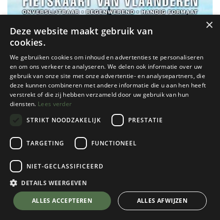
×
Deze website maakt gebruik van
cookies.
We gebruiken cookies om inhoud en advertenties te personaliseren
en om ons verkeer te analyseren. We delen ook informatie over uw
gebruik van onze site met onze advertentie- en analysepartners, die
deze kunnen combineren met andere informatie die u aan hen heeft
verstrekt of die zij hebben verzameld door uw gebruik van hun
diensten.
Lees verder
STRIKT NOODZAKELIJK
PRESTATIE
TARGETING
FUNCTIONEEL
NIET-GECLASSIFICEERD
Buijten en Schipperheijn
DETAILS WEERGEVEN
De sterkste fietskaart van Vlaanderen -
💬 Stel je vraag over dit product via WhatsApp
ALLES ACCEPTEREN
ALLES AFWIJZEN
Buijten & Schipperheijn